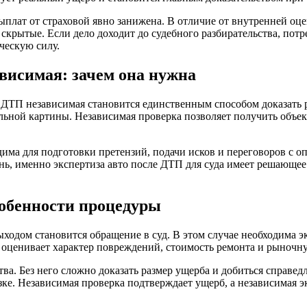
ыплат от страховой явно занижена. В отличие от внутренней оц
скрытые. Если дело доходит до судебного разбирательства, потр
ческую силу.
висимая: зачем она нужна
 ДТП независимая становится единственным способом доказать 
альной картины. Независимая проверка позволяет получить объ
има для подготовки претензий, подачи исков и переговоров с о
вень, именно экспертиза авто после ДТП для суда имеет решающ
собенности процедуры
одом становится обращение в суд. В этом случае необходима экс
оценивает характер повреждений, стоимость ремонта и рыночну
ства. Без него сложно доказать размер ущерба и добиться справ
язке. Независимая проверка подтверждает ущерб, а независимая 