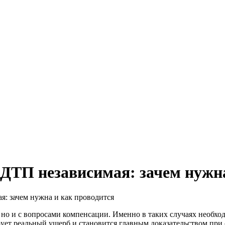
 ДТП независимая: зачем нужна
я: зачем нужна и как проводится
, но и с вопросами компенсации. Именно в таких случаях необхо
ет реальный ущерб и становится главным доказательством при 