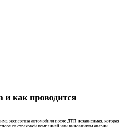
 и как проводится
дима экспертиза автомобиля после ДТП независимая, которая
споре со страховой компанией или виновником аварии.